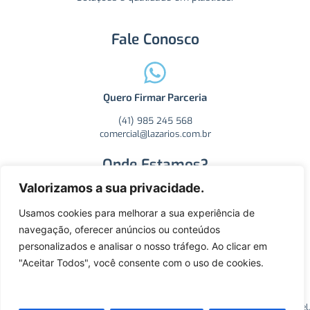
Fale Conosco
Quero Firmar Parceria
(41) 985 245 568
comercial@lazarios.com.br
Onde Estamos?
Valorizamos a sua privacidade.
Usamos cookies para melhorar a sua experiência de
Ver na Mapa
navegação, oferecer anúncios ou conteúdos
personalizados e analisar o nosso tráfego. Ao clicar em
R. Carlos Essenfelder, 4470 - Boqueirão, Curitiba - PR, CEP:
81730-060.
"Aceitar Todos", você consente com o uso de cookies.
2025©️ Todos os direitos reservados, SM Lazarios Koppetel.