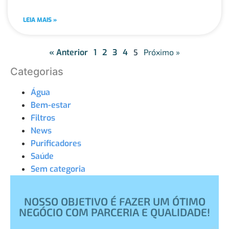
LEIA MAIS »
« Anterior
1
2
3
4
5
Próximo »
Categorias
Água
Bem-estar
Filtros
News
Purificadores
Saúde
Sem categoria
NOSSO OBJETIVO É FAZER UM ÓTIMO
NEGÓCIO COM PARCERIA E QUALIDADE!