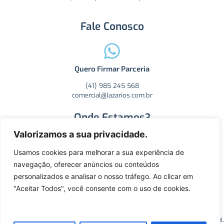
Fale Conosco
Quero Firmar Parceria
(41) 985 245 568
comercial@lazarios.com.br
Onde Estamos?
Valorizamos a sua privacidade.
Usamos cookies para melhorar a sua experiência de
Ver na Mapa
navegação, oferecer anúncios ou conteúdos
personalizados e analisar o nosso tráfego. Ao clicar em
R. Carlos Essenfelder, 4470 - Boqueirão, Curitiba - PR, CEP:
81730-060.
"Aceitar Todos", você consente com o uso de cookies.
2025©️ Todos os direitos reservados, SM Lazarios Koppetel.