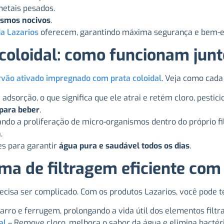
metais pesados.
ismos nocivos
.
da Lazarios
oferecem, garantindo máxima segurança e bem-e
 coloidal: como funcionam jun
rvão ativado impregnado com prata coloidal
. Veja como cada
e adsorção, o que significa que ele atrai e retém cloro, pesti
 para beber
.
tando a proliferação de micro-organismos dentro do próprio fi
.
es para garantir
água pura e saudável todos os dias
.
a de filtragem eficiente com
ecisa ser complicado. Com os produtos Lazarios, você pode 
arro e ferrugem, prolongando a vida útil dos elementos filtra
al
– Remove cloro, melhora o sabor da água e elimina bactéri