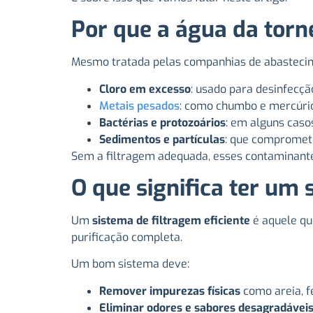
Por que a água da torn
Mesmo tratada pelas companhias de abasteciment
Cloro em excesso
: usado para desinfecçã
Metais pesados
: como chumbo e mercúrio
Bactérias e protozoários
: em alguns caso
Sedimentos e partículas
: que compromete
Sem a filtragem adequada, esses contaminante
O que significa ter um 
Um
sistema de filtragem eficiente
é aquele qu
purificação completa.
Um bom sistema deve:
Remover impurezas físicas
como areia, f
Eliminar odores e sabores desagradávei