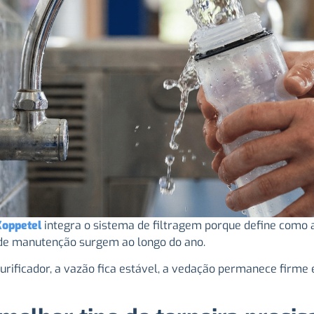
Koppetel
integra o sistema de filtragem porque define como 
s de manutenção surgem ao longo do ano.
urificador, a vazão fica estável, a vedação permanece firm