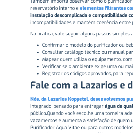
Também importa observar como o purificador s
reservatório interno e
elementos filtrantes c
instalação descomplicada e compatibilidade co
incompatibilidades e mantém coerência entre pu
Na prática, vale seguir alguns passos simples a
Confirmar o modelo do purificador ou be
Consultar catálogo técnico ou manual par
Mapear quem utiliza o equipamento, com 
Verificar se o ambiente exige uma ou mais
Registrar os códigos aprovados, para re
Fale com a Lazarios e d
Nós, da Lazarios Koppetel, desenvolvemos puri
integrado, pensado para entregar
água de qual
público.Quando você escolhe uma torneira adequ
vazamentos e aumenta a satisfação de quem usa
Purificador Aqua Vitae ou para outros modelos 