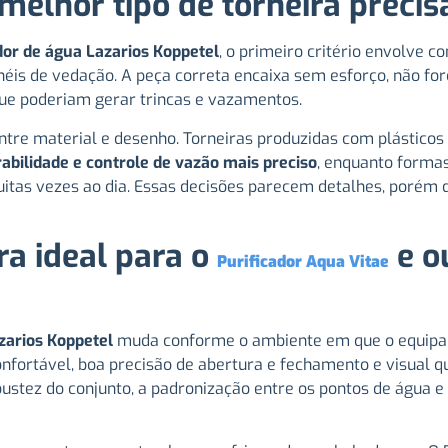
 melhor tipo de torneira precis
dor de água Lazarios Koppetel
, o primeiro critério envolve c
néis de vedação. A peça correta encaixa sem esforço, não forç
que poderiam gerar trincas e vazamentos.
tre material e desenho. Torneiras produzidas com plásticos 
abilidade e controle de vazão mais preciso
, enquanto formas
uitas vezes ao dia. Essas decisões parecem detalhes, poré
ra ideal para o
e o
Purificador Aqua Vitae
zarios Koppetel
muda conforme o ambiente em que o equipame
fortável, boa precisão de abertura e fechamento e visual q
bustez do conjunto, a padronização entre os pontos de água e