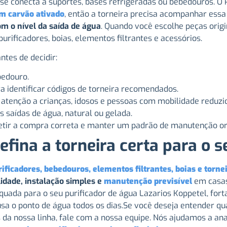
e conecta a suportes, bases refrigeradas ou bebedouros. O 
om carvão ativado
, então a torneira precisa acompanhar ess
m o nível da saída de água
. Quando você escolhe peças origi
rificadores, boias, elementos filtrantes e acessórios.
ntes de decidir:
bedouro.
a identificar códigos de torneira recomendados.
atenção a crianças, idosos e pessoas com mobilidade reduzi
 saídas de água, natural ou gelada.
petir a compra correta e manter um padrão de manutenção o
efina a torneira certa para o 
ficadores, bebedouros, elementos filtrantes, boias e torne
idade, instalação simples e
manutenção previsível
em casas
ada para o seu purificador de água Lazarios Koppetel, forta
 o ponto de água todos os dias.Se você deseja entender qual
da nossa linha, fale com a nossa equipe. Nós ajudamos a anal