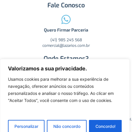
Fale Conosco
Quero Firmar Parceria
(41) 985 245 568
comercial@lazarios.com.br
Onde Estamos?
Valorizamos a sua privacidade.
Usamos cookies para melhorar a sua experiência de
Ver na Mapa
navegação, oferecer anúncios ou conteúdos
personalizados e analisar o nosso tráfego. Ao clicar em
R. Carlos Essenfelder, 4470 - Boqueirão, Curitiba - PR, CEP:
81730-060.
"Aceitar Todos", você consente com o uso de cookies.
2025©️ Todos os direitos reservados, SM Lazarios Koppetel.
Personalizar
Não concordo
Concordo!