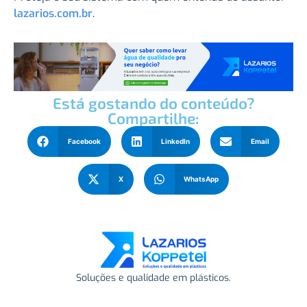
lazarios.com.br
.
Está gostando do conteúdo?
Compartilhe:
Facebook
LinkedIn
Email
X
WhatsApp
Soluções e qualidade em plásticos.