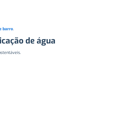
e barro
.
ficação de água
stentáveis.