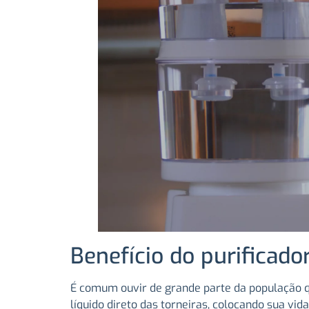
Benefício do purificad
É comum ouvir de grande parte da população q
líquido direto das torneiras, colocando sua vid